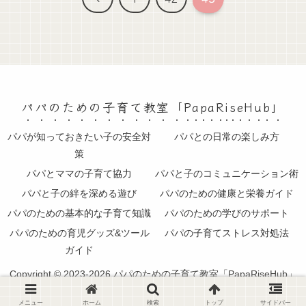
へ
パパのための子育て教室「PapaRiseHub」
パパが知っておきたい子の安全対
パパとの日常の楽しみ方
策
パパとママの子育て協力
パパと子のコミュニケーション術
パパと子の絆を深める遊び
パパのための健康と栄養ガイド
パパのための基本的な子育て知識
パパのための学びのサポート
パパのための育児グッズ&ツール
パパの子育てストレス対処法
ガイド
Copyright © 2023-2026 パパのための子育て教室「PapaRiseHub」
All Rights Reserved.
メニュー
ホーム
検索
トップ
サイドバー