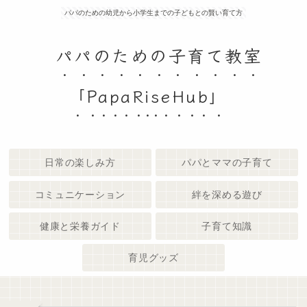
パパのための幼児から小学生までの子どもとの賢い育て方
パパのための子育て教室
「PapaRiseHub」
日常の楽しみ方
パパとママの子育て
コミュニケーション
絆を深める遊び
健康と栄養ガイド
子育て知識
育児グッズ