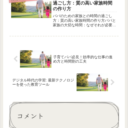
いかもしれません。この記事では、分
過ごし方：質の高い家族時間
か...
の作り方
パパのための家族との時間の過ごし
方：質の高い家族時間の作り方パパと
家族の大切な時間：なぜそれが必要な
のか家族とのひとときをどう確保する
か一緒に何をするか家族とのコミュニ
ケーションを深める活動の提案ただ過
ごすだけではない、意味のある時間と
は優...
子育てパパ必見！効率的な仕事の進
め方と時間割の工夫
デジタル時代の学習: 最新テクノロジ
ーを使った教育ツール
コメント