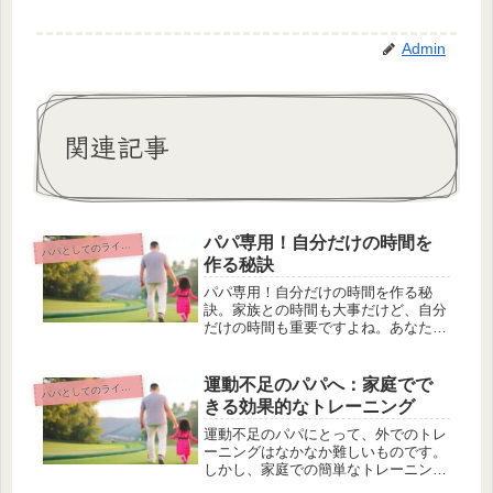
Admin
関連記事
パパ専用！自分だけの時間を
パとしてのライフスタイルとセルフケア
パ
作る秘訣
パパ専用！自分だけの時間を作る秘
訣。家族との時間も大事だけど、自分
だけの時間も重要ですよね。あなたは
毎日家族のために尽くしているけど、
自分の時間がなくてイライラしていま
せんか？そんなあなたのために、この
運動不足のパパへ：家庭でで
パとしてのライフスタイルとセルフケア
パ
記事ではパパに特化した時間を作るた
きる効果的なトレーニング
めの...
運動不足のパパにとって、外でのトレ
ーニングはなかなか難しいものです。
しかし、家庭での簡単なトレーニング
を取り入れることで、効果的な運動不