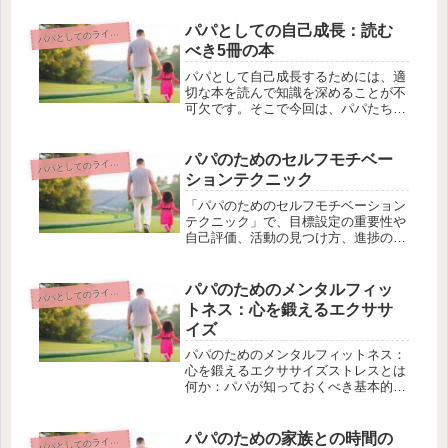
足解消が可能です。この記事では、忙
しいパパ向けに家庭でできる効果的な
パパとしての自己成長：読む
パとしてのライフスタイルとセルフケア
パ
トレーニング方法を紹介しています。
べき5冊の本
例...
パパとして自己成長するためには、適
切な本を読んで知識を深めることが不
可欠です。そこで今回は、パパたちに
おすすめの本５冊をご紹介します。こ
れらの本は、パパたちが育児や家族関
係の向上に役立つヒントやアイデアを
パパのためのセルフモチベー
パとしてのライフスタイルとセルフケア
パ
提供してくれます。例えば、「ひとり
ションテクニック
親...
「パパのためのセルフモチベーション
テクニック」で、目標設定の重要性や
自己評価、活動の見つけ方、進捗の記
録や振り返りなど、パパに必要な情報
を網羅してお届けします。パパのみな
さんが日常生活でモチベーションを保
パパのためのメンタルフィッ
パとしてのライフスタイルとセルフケア
パ
つためには、自己評価や反省、お気に
トネス：心を鍛えるエクササ
入...
イズ
パパのためのメンタルフィットネス：
心を鍛えるエクササイズストレスとは
何か：パパが知っておくべき基本的な
事実パパにとって、ストレス管理はと
ても重要な要素です。しかし、ストレ
スの本当の意味を理解することは難し
パパのための家族との時間の
パとしてのライフスタイルとセルフケア
パ