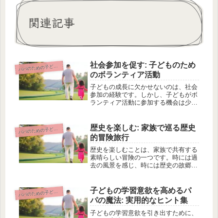
関連記事
社会参加を促す: 子どものため
パのための子どもの教育と学習サポート
パ
のボランティア活動
子どもの成長に欠かせないのは、社会
参加の経験です。しかし、子どもがボ
ランティア活動に参加する機会は少な
いのが現状です。そのような問題を解
消するために、この記事では子どもに
適したボランティア活動の紹介、ボラ
歴史を楽しむ: 家族で巡る歴史
パのための子どもの教育と学習サポート
パ
ンティア活動が子どもの成長に与える
的冒険旅行
効...
歴史を楽しむことは、家族で共有する
素晴らしい冒険の一つです。時には過
去の風景を感じ、時には歴史の故郷を
巡りながら、戦国時代の息吹を感じる
こともできます。地域ごとには、体感
型の歴史施設やイベントもあり、家族
子どもの学習意欲を高めるパ
パのための子どもの教育と学習サポート
パ
で楽しめるスポットがいくつも存在し
パの魔法: 実用的なヒント集
ま...
子どもの学習意欲を引き出すために、