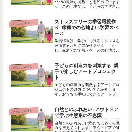
パパの魔法があることを知っています
か？この記事では、子どもの学習意欲
を高めるための実用的なヒント集をご
紹介します。まずは子どもの興味を引
き出す質問術についてご紹介します。
ストレスフリーの学習環境作
パのための子どもの教育と学習サポート
パ
学びのモチベーションを引き出す質問
り: 家庭での心地よい学習スペ
の...
ース
学習環境は、学びにおけるストレスを
軽減するために欠かせません。しか
し、家庭での学習スペースの心地よさ
には、どのような要素が必要なのでし
ょうか？この記事では、ストレスフリ
ーな学習環境作りについて紹介しま
子どもの創造力を刺激する: 親
パのための子どもの教育と学習サポート
パ
す。まずは、適切な場所の選択が重要
子で楽しむアートプロジェク
です。...
ト
子どもの創造力を刺激するアートプロ
ジェクトの魅力についてご紹介しま
す。おうちで手軽にできるアートプロ
ジェクトのアイデアもお伝えします
よ。さらに、アートプロジェクトで育
つ子どもの力とは何なのか、その秘密
自然とのふれあい: アウトドア
パのための子どもの教育と学習サポート
パ
も解説します。そして、親子時間を贅
で学ぶ生態系の不思議
沢に過...
自然とのふれあいは私たちに多くの魅
力を与えてくれます。アウトドアで触