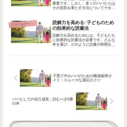
重要です。しかし、多くのパパたちは
その役割を果たす方法について十分に
理解していないかもしれません。性教
育の始め方や信頼関係の築き方、適切
な情報の提供など、パパが子どもをサ
読解力を高める: 子どものため
パのための子どもの教育と学習サポート
パ
ポートするために必要な要素は数多く
の効果的な読書法
あ...
読解力を高めるためには、子どもたち
に効果的な読書法が必要です。どんな
本を選び、どのように読書の時間を作
り、そして楽しさを呼び覚ますことが
できるのでしょうか。この記事では、
わかりやすくお伝えしています。読む
力の大切さや本の選び方のポイント、
読...
子育て中のパパのための職場復帰ガ
イド：スムーズな適応のコツ
パパとしての自己成長：読むべき5冊
の本