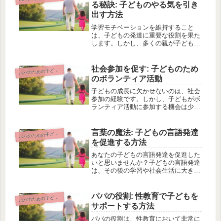
響。これらのテーマについて、この記
る秘訣: 子どものやる気を引き
事で...
出す方法
学習モチベーションを維持すること
は、子どもの発達に重要な役割を果た
します。しかし、多くの親が子どもの
やる気を引き出す方法に悩んでいるの
が現実です。失敗を恐れたり、宿題に
取り組む姿勢が欠けたりすることがあ
社会参加を促す: 子どものため
パのための子どもの教育と学習サポート
パ
ります。そこで、この記事では誰でも
のボランティア活動
読み...
子どもの成長に欠かせないのは、社会
参加の経験です。しかし、子どもがボ
ランティア活動に参加する機会は少な
いのが現状です。そのような問題を解
消するために、この記事では子どもに
適したボランティア活動の紹介、ボラ
言葉の魔法: 子どもの言語発達
パのための子どもの教育と学習サポート
パ
ンティア活動が子どもの成長に与える
を促進する方法
効...
あなたの子どもの言語発達を促進した
いと思いませんか？子どもの言語発達
は、その後の学習や社会生活に大きな
影響を与える重要な要素です。しか
し、どのようにして子どもの言語発達
を促すことができるのでしょうか？こ
パパの役割: 性教育で子どもを
パのための子どもの教育と学習サポート
パ
の記事では、子どもの言語発達を促進
サポートする方法
する...
パパの役割は、性教育において非常に