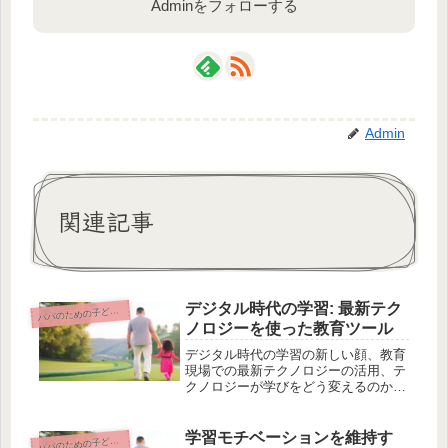
Adminをフォローする
Admin
関連記事
デジタル時代の学習: 最新テク
パのための子どもの教育と学習サポート
パ
ノロジーを使った教育ツール
デジタル時代の学習の新しい顔、教育
現場での最新テクノロジーの活用、テ
クノロジーが学びをどう変えるのか、
教育アプリなどの具体的な活用例、デ
ジタル教育の利点とデメリット、未来
の教育はどうなる？デジタル化の影
学習モチベーションを維持す
パのための子どもの教育と学習サポート
パ