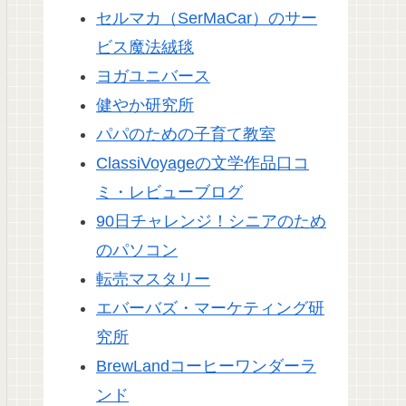
セルマカ（SerMaCar）のサー
ビス魔法絨毯
ヨガユニバース
健やか研究所
パパのための子育て教室
ClassiVoyageの文学作品口コ
ミ・レビューブログ
90日チャレンジ！シニアのため
のパソコン
転売マスタリー
エバーバズ・マーケティング研
究所
BrewLandコーヒーワンダーラ
ンド