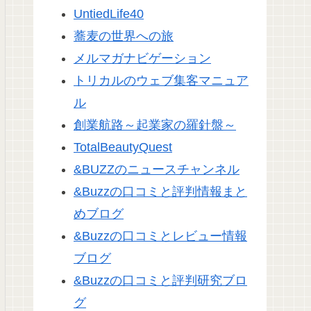
UntiedLife40
蕎麦の世界への旅
メルマガナビゲーション
トリカルのウェブ集客マニュア
ル
創業航路～起業家の羅針盤～
TotalBeautyQuest
&BUZZのニュースチャンネル
&Buzzの口コミと評判情報まと
めブログ
&Buzzの口コミとレビュー情報
ブログ
&Buzzの口コミと評判研究ブロ
グ