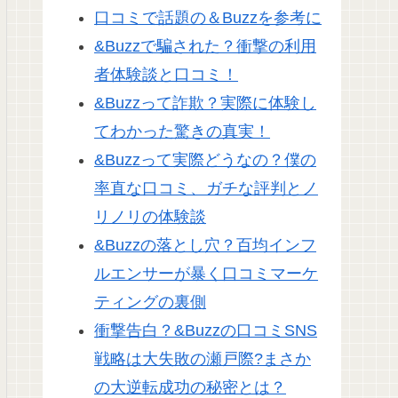
口コミで話題の＆Buzzを参考に
&Buzzで騙された？衝撃の利用
者体験談と口コミ！
&Buzzって詐欺？実際に体験し
てわかった驚きの真実！
&Buzzって実際どうなの？僕の
率直な口コミ、ガチな評判とノ
リノリの体験談
&Buzzの落とし穴？百均インフ
ルエンサーが暴く口コミマーケ
ティングの裏側
衝撃告白？&Buzzの口コミSNS
戦略は大失敗の瀬戸際?まさか
の大逆転成功の秘密とは？