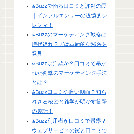
&Buzzで陥る口コミと評判の罠
｜インフルエンサーの道徳的ジ
レンマ！
&Buzzのマーケティング戦略は
時代遅れ？実は革新的な秘密を
発見！
&Buzzは詐欺か？口コミで暴か
れた衝撃のマーケティング手法
とは？
&Buzz口コミの暗い側面？知ら
れざる秘密と雑学が明かす衝撃
の裏話！
&Buzz利用者が口コミで暴露？
ウェブサービスの罠と口コミで