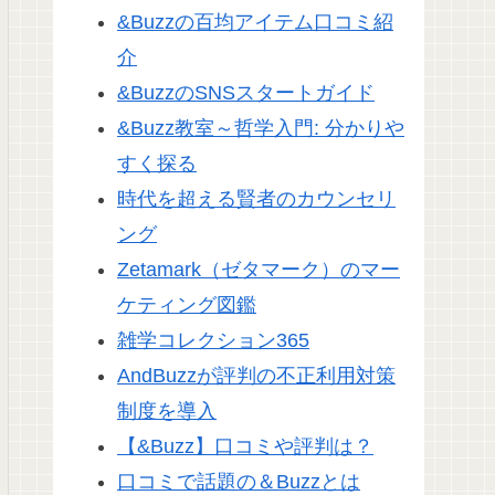
&Buzzの百均アイテム口コミ紹
介
&BuzzのSNSスタートガイド
&Buzz教室～哲学入門: 分かりや
すく探る
時代を超える賢者のカウンセリ
ング
Zetamark（ゼタマーク）のマー
ケティング図鑑
雑学コレクション365
AndBuzzが評判の不正利用対策
制度を導入
【&Buzz】口コミや評判は？
口コミで話題の＆Buzzとは