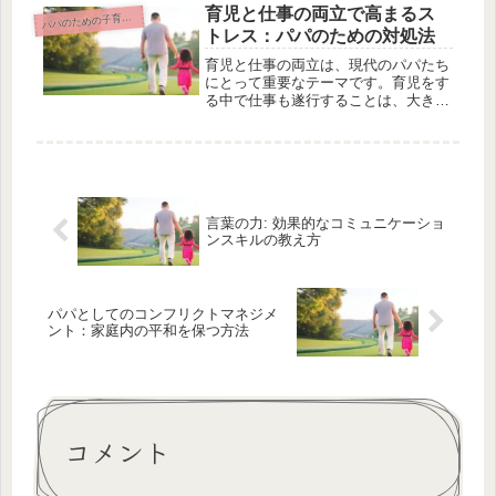
たすことは容易ではありません。しか
育児と仕事の両立で高まるス
パのための子育て中のキャリアマネジメント
パ
し、この記事では子育て中のパパたち
トレス：パパのための対処法
に...
育児と仕事の両立は、現代のパパたち
にとって重要なテーマです。育児をす
る中で仕事も遂行することは、大きな
ストレスを引き起こすことも珍しくあ
りません。その一方で、このストレス
にはどのような影響があるのでしょう
か？パパたちにとってのストレスの原
因...
言葉の力: 効果的なコミュニケーショ
ンスキルの教え方
パパとしてのコンフリクトマネジメ
ント：家庭内の平和を保つ方法
コメント