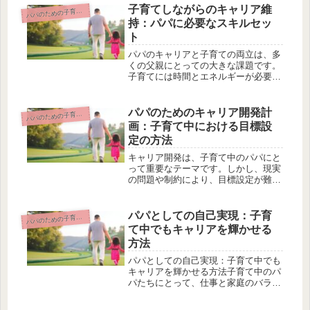
ケーション技術子供との良好なコミュ
子育てしながらのキャリア維
パのための子育て中のキャリアマネジメント
パ
ニケーションは、リーダーシップを発
持：パパに必要なスキルセッ
揮...
ト
パパのキャリアと子育ての両立は、多
くの父親にとっての大きな課題です。
子育てには時間とエネルギーが必要で
あり、一方でキャリア維持も重要で
す。しかし、この二つを両立させるこ
とは容易ではありません。この記事で
パパのためのキャリア開発計
パのための子育て中のキャリアマネジメント
パ
は、パパに必要なスキルセットを紹介
画：子育て中における目標設
しま...
定の方法
キャリア開発は、子育て中のパパにと
って重要なテーマです。しかし、現実
の問題や制約により、目標設定が難し
いと感じることも多いのではないでし
ょうか。そこで、この記事では具体的
な方法を紹介します。子育て中のパパ
パパとしての自己実現：子育
パのための子育て中のキャリアマネジメント
パ
が目標を設定し、それを実現するため
て中でもキャリアを輝かせる
の...
方法
パパとしての自己実現：子育て中でも
キャリアを輝かせる方法子育て中のパ
パたちにとって、仕事と家庭のバラン
スを取ることは悩みの種です。たくさ
んの責任を抱える中で、自己実現を果