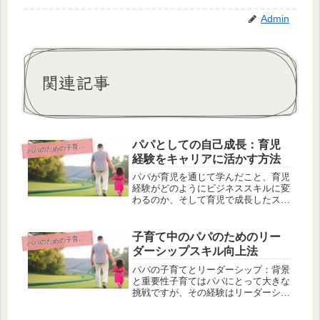
Admin
関連記事
パパとしての自己成長：育児
パのための子育て中のキャリアマネジメント
パ
経験をキャリアに活かす方法
パパが育児を通じて学んだこと、育児
経験がどのようにビジネススキルに変
わるのか、そして育児で成長したスキ
ルをキャリアに具体的に活かす方法、
育児経験を活かした成功事例、そして
育児とキャリアの両立へのヒント。こ
子育て中のパパのためのリー
パのための子育て中のキャリアマネジメント
パ
の記事では、パパとしての自己成長に
ダーシップスキル向上法
焦...
パパの子育てとリーダーシップ：背景
と重要性子育てはパパにとって大きな
挑戦ですが、その経験はリーダーシッ
プスキルの向上にもつながるのです。
日々の子育てにおける最適なコミュニ