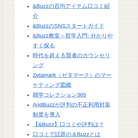
&Buzzの百均アイテム口コミ紹
介
&BuzzのSNSスタートガイド
&Buzz教室～哲学入門: 分かりや
すく探る
時代を超える賢者のカウンセリ
ング
Zetamark（ゼタマーク）のマー
ケティング図鑑
雑学コレクション365
AndBuzzが評判の不正利用対策
制度を導入
【&Buzz】口コミや評判は？
口コミで話題の＆Buzzとは