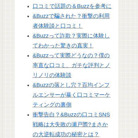
口コミで話題の＆Buzzを参考に
&Buzzで騙された？衝撃の利用
者体験談と口コミ！
&Buzzって詐欺？実際に体験し
てわかった驚きの真実！
&Buzzって実際どうなの？僕の
率直な口コミ、ガチな評判とノ
リノリの体験談
&Buzzの落とし穴？百均インフ
ルエンサーが暴く口コミマーケ
ティングの裏側
衝撃告白？&Buzzの口コミSNS
戦略は大失敗の瀬戸際?まさか
の大逆転成功の秘密とは？