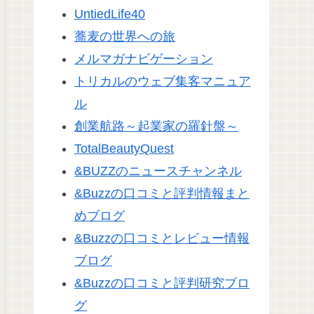
UntiedLife40
蕎麦の世界への旅
メルマガナビゲーション
トリカルのウェブ集客マニュア
ル
創業航路～起業家の羅針盤～
TotalBeautyQuest
&BUZZのニュースチャンネル
&Buzzの口コミと評判情報まと
めブログ
&Buzzの口コミとレビュー情報
ブログ
&Buzzの口コミと評判研究ブロ
グ