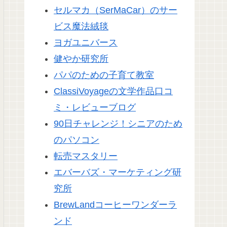
セルマカ（SerMaCar）のサー
ビス魔法絨毯
ヨガユニバース
健やか研究所
パパのための子育て教室
ClassiVoyageの文学作品口コ
ミ・レビューブログ
90日チャレンジ！シニアのため
のパソコン
転売マスタリー
エバーバズ・マーケティング研
究所
BrewLandコーヒーワンダーラ
ンド