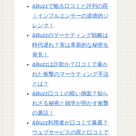
&Buzzで陥る口コミと評判の罠
｜インフルエンサーの道徳的ジ
レンマ！
&Buzzのマーケティング戦略は
時代遅れ？実は革新的な秘密を
発見！
&Buzzは詐欺か？口コミで暴か
れた衝撃のマーケティング手法
とは？
&Buzz口コミの暗い側面？知ら
れざる秘密と雑学が明かす衝撃
の裏話！
&Buzz利用者が口コミで暴露？
ウェブサービスの罠と口コミで