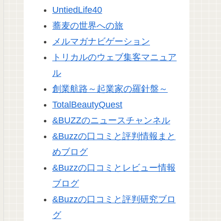
UntiedLife40
蕎麦の世界への旅
メルマガナビゲーション
トリカルのウェブ集客マニュア
ル
創業航路～起業家の羅針盤～
TotalBeautyQuest
&BUZZのニュースチャンネル
&Buzzの口コミと評判情報まと
めブログ
&Buzzの口コミとレビュー情報
ブログ
&Buzzの口コミと評判研究ブロ
グ