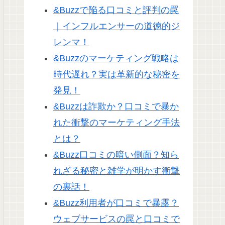
&Buzzで陥る口コミと評判の罠
｜インフルエンサーの道徳的ジ
レンマ！
&Buzzのマーケティング戦略は
時代遅れ？実は革新的な秘密を
発見！
&Buzzは詐欺か？口コミで暴か
れた衝撃のマーケティング手法
とは？
&Buzz口コミの暗い側面？知ら
れざる秘密と雑学が明かす衝撃
の裏話！
&Buzz利用者が口コミで暴露？
ウェブサービスの罠と口コミで