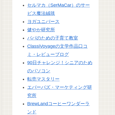
セルマカ（SerMaCar）のサー
ビス魔法絨毯
ヨガユニバース
健やか研究所
パパのための子育て教室
ClassiVoyageの文学作品口コ
ミ・レビューブログ
90日チャレンジ！シニアのため
のパソコン
転売マスタリー
エバーバズ・マーケティング研
究所
BrewLandコーヒーワンダーラ
ンド