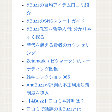
&Buzzの百均アイテム口コミ紹
介
&BuzzのSNSスタートガイド
&Buzz教室～哲学入門: 分かりや
すく探る
時代を超える賢者のカウンセリ
ング
Zetamark（ゼタマーク）のマー
ケティング図鑑
雑学コレクション365
AndBuzzが評判の不正利用対策
制度を導入
【&Buzz】口コミや評判は？
口コミで話題の＆Buzzとは