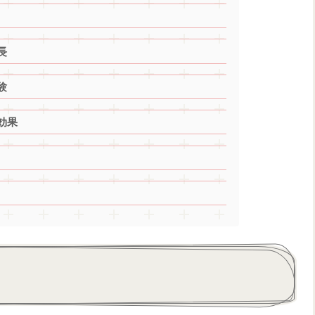
長
験
効果