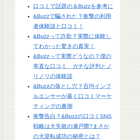
口コミで話題の＆Buzzを参考に
&Buzzで騙された？衝撃の利用
者体験談と口コミ！
&Buzzって詐欺？実際に体験し
てわかった驚きの真実！
&Buzzって実際どうなの？僕の
率直な口コミ、ガチな評判とノ
リノリの体験談
&Buzzの落とし穴？百均インフ
ルエンサーが暴く口コミマーケ
ティングの裏側
衝撃告白？&Buzzの口コミSNS
戦略は大失敗の瀬戸際?まさか
の大逆転成功の秘密とは？