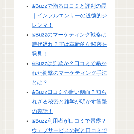
&Buzzで陥る口コミと評判の罠
｜インフルエンサーの道徳的ジ
レンマ！
&Buzzのマーケティング戦略は
時代遅れ？実は革新的な秘密を
発見！
&Buzzは詐欺か？口コミで暴か
れた衝撃のマーケティング手法
とは？
&Buzz口コミの暗い側面？知ら
れざる秘密と雑学が明かす衝撃
の裏話！
&Buzz利用者が口コミで暴露？
ウェブサービスの罠と口コミで