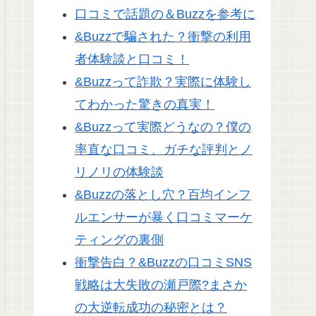
口コミで話題の＆Buzzを参考に
&Buzzで騙された？衝撃の利用
者体験談と口コミ！
&Buzzって詐欺？実際に体験し
てわかった驚きの真実！
&Buzzって実際どうなの？僕の
率直な口コミ、ガチな評判とノ
リノリの体験談
&Buzzの落とし穴？百均インフ
ルエンサーが暴く口コミマーケ
ティングの裏側
衝撃告白？&Buzzの口コミSNS
戦略は大失敗の瀬戸際?まさか
の大逆転成功の秘密とは？