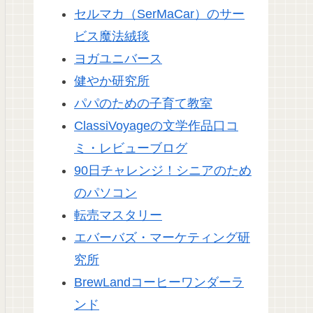
セルマカ（SerMaCar）のサー
ビス魔法絨毯
ヨガユニバース
健やか研究所
パパのための子育て教室
ClassiVoyageの文学作品口コ
ミ・レビューブログ
90日チャレンジ！シニアのため
のパソコン
転売マスタリー
エバーバズ・マーケティング研
究所
BrewLandコーヒーワンダーラ
ンド