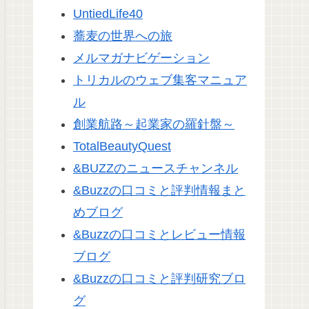
UntiedLife40
蕎麦の世界への旅
メルマガナビゲーション
トリカルのウェブ集客マニュア
ル
創業航路～起業家の羅針盤～
TotalBeautyQuest
&BUZZのニュースチャンネル
&Buzzの口コミと評判情報まと
めブログ
&Buzzの口コミとレビュー情報
ブログ
&Buzzの口コミと評判研究ブロ
グ