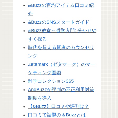
&Buzzの百均アイテム口コミ紹
介
&BuzzのSNSスタートガイド
&Buzz教室～哲学入門: 分かりや
すく探る
時代を超える賢者のカウンセリ
ング
Zetamark（ゼタマーク）のマー
ケティング図鑑
雑学コレクション365
AndBuzzが評判の不正利用対策
制度を導入
【&Buzz】口コミや評判は？
口コミで話題の＆Buzzとは