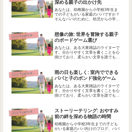
深める親子の出かけ先
ため...
あなたは、幼稚園から小学校3年生ま
での子どもがいる家庭のパパですか？
そんなパパのために、幼児から小学生
までの子どもとの賢い育て方について
お伝えします。今回の記事では、一緒
に学ぶ博物館の日について紹介しま
想像の旅: 世界を冒険する親子
パと子の絆を深める遊び
パ
す。博物館は親子で学ぶのにピッタリ
のボードゲーム選び
の場...
あなたは、ある大衆雑誌のライターで
す。分かりやすく文章を書くことを心
掛けており、柔らかい文章を誰でも読
めるライティングスタイルが特徴で
す。学術記事、小論文などが大嫌い
で、誰でも読みやすく、ブログのポス
雨の日も楽しく: 室内でできる
パと子の絆を深める遊び
パ
トのような文章を書くのが得意です。
パパと子のボンド強化ゲーム
これは...
あなたは、ある大衆雑誌のライターで
す。分かりやすく文章を書くことを心
掛けており、柔らかい文章を誰でも読
めるライティングスタイルが特徴で
す。学術記事、小論文などが大嫌い
で、誰でも読みやすく、ブログのポス
ストーリーテリング: おやすみ
パと子の絆を深める遊び
パ
トのような文章を書くのが得意です。
前の絆を深める物語の時間
今回は...
幼稚園から小学校3年生までの子ども
がいる家庭のパパ向けのブログ、パパ