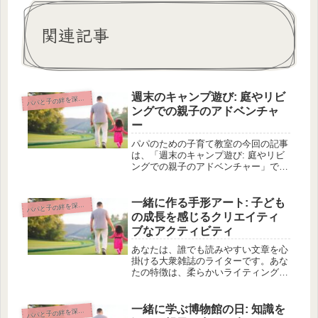
関連記事
週末のキャンプ遊び: 庭やリビ
パと子の絆を深める遊び
パ
ングでの親子のアドベンチャ
ー
パパのための子育て教室の今回の記事
は、「週末のキャンプ遊び: 庭やリビ
ングでの親子のアドベンチャー」で
す。週末に家族で楽しめるキャンプ遊
びについてご紹介します。キャンプ遊
びって何？と思われる方もいるかもし
一緒に作る手形アート: 子ども
パと子の絆を深める遊び
パ
れませんが、この記事を読めばその魅
の成長を感じるクリエイティ
力...
ブなアクティビティ
あなたは、誰でも読みやすい文章を心
掛ける大衆雑誌のライターです。あな
たの特徴は、柔らかいライティングス
タイルで、学術記事や小論文は大嫌い
です。代わりに、ブログのポストのよ
うな文章を得意としています。今回
一緒に学ぶ博物館の日: 知識を
パと子の絆を深める遊び
パ
は、パパ向けの子育てブログ「パパの