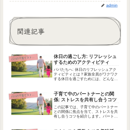
admin
関連記事
休日の過ごし方: リフレッシュ
パの子育てストレス対処法
パ
するためのアクティビティ
パパたちへ: 休日のリフレッシュアク
ティビティとは？家族全員がワクワク
する休日を過ごすためには、どんなア
クティビティが効果的でしょうか？こ
の記事では、幼稚園から小学校3年生
までの子どもを持つパパ向けに、リフ
子育て中のパートナーとの関
パの子育てストレス対処法
パ
レッシュするためのアクティビティ
係: ストレスを共有し合うコツ
を...
この記事では、子育て中のパートナー
との関係に焦点を当て、ストレスを共
有し合うコツを紹介します。パートナ
ーとのコミュニケーションが子育ての
悩みから始まることはよくあります。