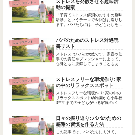
しかし、ストレスを共有することは、
ストレスを発散させる趣味活
パの子育てストレス対処法
パ
一緒に乗り越える力を育む重要な要素
動の提案
で...
「子育てストレス解消のおすすめ趣味
活動」というテーマで今回はお送りし
ます。パパたちには、子どもたちを心
から愛する一方で、育児のストレスも
溜まるものですよね。しかし、この記
事ではパパのために、ストレスを発散
パパのためのストレス対処読
パの子育てストレス対処法
パ
させるための様々な趣味活動を提案し
書リスト
て...
ストレスはパパの大敵です。家庭や仕
事での責任やプレッシャーによって、
心身ともに疲弊してしまうこともある
でしょう。しかし、この記事では、幼
稚園から小学校3年生までの子どもが
いるパパ向けに、ストレス対策におす
ストレスフリーな環境作り: 家
パの子育てストレス対処法
パ
すめの読書リストを提案しています。
の中のリラックススポット
ス...
ストレスフリーな環境作り: 家の中の
リラックススポット幼稚園から小学校
3年生までの子どもがいる家庭のパパ
向けのブログ「パパのための子育て教
室」へようこそ。この記事では、スト
レスフリーな家の環境を作るためのポ
日々の振り返り: パパのための
パの子育てストレス対処法
パ
イントについてご紹介します。子供
感謝の習慣を作る方法
が...
この記事では、パパたちに向けて、