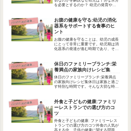
切なのかを解説なぜ幼児は十分な水分
を必要とするのか？ 幼児の発育や健
康には、十分な水分摂取が欠かせませ
ん。しかし、幼児の水分補給にはどれ
くらいの量が適切なのか、知識がない
お腹の健康を守る:幼児の消化
パのための健康と栄養ガイド
パ
と悩んでしまうかもしれません。こ
器系をサポートする食事のヒ
の...
ント
お腹の健康を守ることは、幼児の成長
にとって非常に重要です。幼児期は消
化器系の発達が進む時期であり、その
過程で様々なトラブルが起こりやすい
です。しかし、忙しい日々の中で乳幼
児の胃腸に十分な配慮をすることは難
休日のファミリーブランチ:栄
パのための健康と栄養ガイド
パ
しいですよね。この記事では、幼児の
養満点の家族向けレシピ集
消...
休日のファミリーブランチ:栄養満点
の家族向けレシピ集休日は家族と過ご
す特別な時間です。そんな大切な時間
をより楽しく過ごすために、家族でブ
ランチを楽しむのはいかがでしょう
か。健康と美味しさの両立を目指した
外食と子どもの健康:ファミリ
パのための健康と栄養ガイド
パ
簡単な栄養バランスの取れたレシピを
ーレストランでの選び方のコ
ご紹...
ツ
外食と子どもの健康: ファミリーレス
トランでの選び方のコツ外食の人気が
高まる中、子供の健康に関する問題も