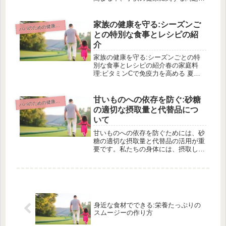
浮き彫りになってきました。子供にと
って栄養バランスの取れた食事は特に
重要であるにもかかわらず、ファミリ
家族の健康を守る:シーズンご
パのための健康と栄養ガイド
パ
ーレストランでは健康に良くないメ
との特別な食事とレシピの紹
ニ...
介
家族の健康を守る:シーズンごとの特
別な食事とレシピの紹介春の家庭料
理:ビタミンCで免疫力を高める 夏の
家庭料理:夏バテ予防に役立つ冷たい
メニュー 秋の家庭料理:美肌と健康に
良い旬の食材を使ったレシピ 冬の家
甘いものへの依存を防ぐ:砂糖
パのための健康と栄養ガイド
パ
庭料理:寒い季節に暖まる栄養満点
の適切な摂取量と代替品につ
の...
いて
甘いものへの依存を防ぐためには、砂
糖の適切な摂取量と代替品の活用が重
要です。私たちの身体には、摂取した
砂糖の量によってさまざまな影響が及
びます。また、甘いものへの依存は、
単なる欲求ではなく、身体的な反応や
心理的な要素が絡んでいます。この記
事...
身近な食材でできる:栄養たっぷりの
スムージーの作り方