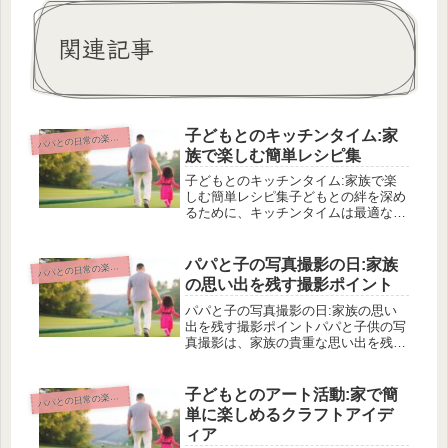
関連記事
子どもとのキッチンタイム:家
パ
パとの日常の楽しみ方
族で楽しむ簡単レシピ集
子どもとのキッチンタイム:家族で楽
しむ簡単レシピ集子どもとの絆を深め
るために、キッチンタイムは最適な機
会です。しかし、初心者や忙しい親に
は、料理を通じた楽しい時間を作るこ
とが難しいと感じるかもしれません。
パパと子の写真撮影の日:家族
パ
パとの日常の楽しみ方
しかし、この記事では、家族みんなが
の思い出を残す撮影ポイント
楽...
パパと子の写真撮影の日:家族の思い
出を残す撮影ポイントパパと子供の写
真撮影は、家族の貴重な思い出を残す
ために重要な一瞬です。しかし、どの
ように撮影すれば最高の瞬間を捉える
ことができるのでしょうか。この記事
子どもとのアート活動:家で簡
パ
パとの日常の楽しみ方
では、学術的な言葉や専門的な知識は
単に楽しめるクラフトアイデ
一...
ィア