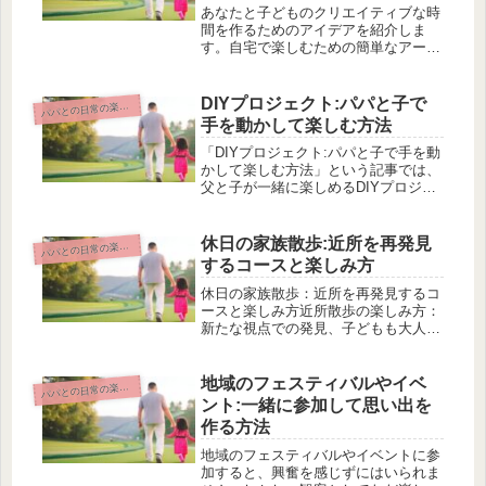
あなたと子どものクリエイティブな時
間を作るためのアイデアを紹介しま
す。自宅で楽しむための簡単なアート
活動から始めましょう。色や形を学ぶ
ためのシンプルな折り紙アートや、自
然の恵みを活かしたエコクラフトのア
DIYプロジェクト:パパと子で
パ
パとの日常の楽しみ方
イデアなど、手軽に取り組めるクラフ
手を動かして楽しむ方法
トを...
「DIYプロジェクト:パパと子で手を動
かして楽しむ方法」という記事では、
父と子が一緒に楽しめるDIYプロジェ
クトの魅力や、家庭で簡単に実践でき
るDIYプロジェクトの紹介、必要な道
具の基本グッズ、子供に与える効果、
休日の家族散歩:近所を再発見
パ
パとの日常の楽しみ方
安全に楽しむためのポイント、...
するコースと楽しみ方
休日の家族散歩：近所を再発見するコ
ースと楽しみ方近所散歩の楽しみ方：
新たな視点での発見、子どもも大人も
楽しめるルート選び、散歩コースの選
び方とウォーキングポイント、家族で
楽しむお弁当や小さな冒険、日常で見
地域のフェスティバルやイベ
パ
パとの日常の楽しみ方
落としがちな近所の魅力を再認識、健
ント:一緒に参加して思い出を
康...
作る方法
地域のフェスティバルやイベントに参
加すると、興奮を感じずにはいられま