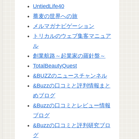
UntiedLife40
蕎麦の世界への旅
メルマガナビゲーション
トリカルのウェブ集客マニュア
ル
創業航路～起業家の羅針盤～
TotalBeautyQuest
&BUZZのニュースチャンネル
&Buzzの口コミと評判情報まと
めブログ
&Buzzの口コミとレビュー情報
ブログ
&Buzzの口コミと評判研究ブロ
グ