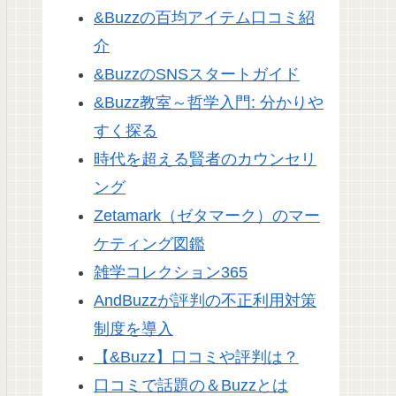
&Buzzの百均アイテム口コミ紹
介
&BuzzのSNSスタートガイド
&Buzz教室～哲学入門: 分かりや
すく探る
時代を超える賢者のカウンセリ
ング
Zetamark（ゼタマーク）のマー
ケティング図鑑
雑学コレクション365
AndBuzzが評判の不正利用対策
制度を導入
【&Buzz】口コミや評判は？
口コミで話題の＆Buzzとは