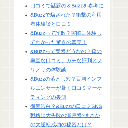
口コミで話題の＆Buzzを参考に
&Buzzで騙された？衝撃の利用
者体験談と口コミ！
&Buzzって詐欺？実際に体験し
てわかった驚きの真実！
&Buzzって実際どうなの？僕の
率直な口コミ、ガチな評判とノ
リノリの体験談
&Buzzの落とし穴？百均インフ
ルエンサーが暴く口コミマーケ
ティングの裏側
衝撃告白？&Buzzの口コミSNS
戦略は大失敗の瀬戸際?まさか
の大逆転成功の秘密とは？