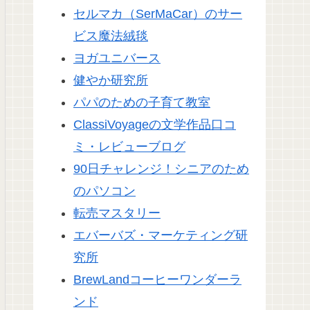
セルマカ（SerMaCar）のサー
ビス魔法絨毯
ヨガユニバース
健やか研究所
パパのための子育て教室
ClassiVoyageの文学作品口コ
ミ・レビューブログ
90日チャレンジ！シニアのため
のパソコン
転売マスタリー
エバーバズ・マーケティング研
究所
BrewLandコーヒーワンダーラ
ンド