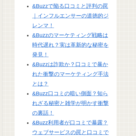
&Buzzで陥る口コミと評判の罠
｜インフルエンサーの道徳的ジ
レンマ！
&Buzzのマーケティング戦略は
時代遅れ？実は革新的な秘密を
発見！
&Buzzは詐欺か？口コミで暴か
れた衝撃のマーケティング手法
とは？
&Buzz口コミの暗い側面？知ら
れざる秘密と雑学が明かす衝撃
の裏話！
&Buzz利用者が口コミで暴露？
ウェブサービスの罠と口コミで