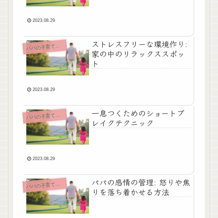
2023.08.29
ストレスフリーな環境作り:
パの子育てストレス対処法
パ
家の中のリラックススポッ
ト
2023.08.29
一息つくためのショートブ
パの子育てストレス対処法
パ
レイクテクニック
2023.08.29
パパの感情の管理: 怒りや焦
パの子育てストレス対処法
パ
りを落ち着かせる方法