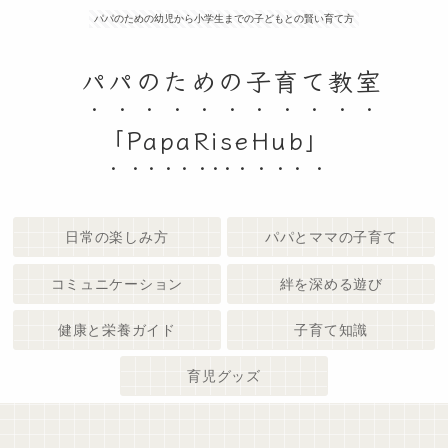
パパのための幼児から小学生までの子どもとの賢い育て方
パパのための子育て教室
「PapaRiseHub」
日常の楽しみ方
パパとママの子育て
コミュニケーション
絆を深める遊び
健康と栄養ガイド
子育て知識
育児グッズ