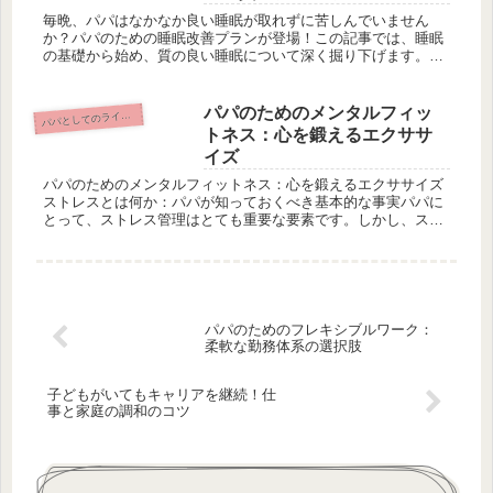
毎晩、パパはなかなか良い睡眠が取れずに苦しんでいません
か？パパのための睡眠改善プランが登場！この記事では、睡眠
の基礎から始め、質の良い睡眠について深く掘り下げます。パ
パたちは現在の睡眠状況についてどう思っているのでしょう
か？さらに、睡眠習慣...
パパのためのメンタルフィッ
パとしてのライフスタイルとセルフケア
パ
トネス：心を鍛えるエクササ
イズ
パパのためのメンタルフィットネス：心を鍛えるエクササイズ
ストレスとは何か：パパが知っておくべき基本的な事実パパに
とって、ストレス管理はとても重要な要素です。しかし、スト
レスの本当の意味を理解することは難しいかもしれません。こ
の記事では、分か...
パパのためのフレキシブルワーク：
柔軟な勤務体系の選択肢
子どもがいてもキャリアを継続！仕
事と家庭の調和のコツ