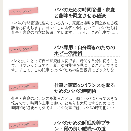
重要なテーマです...
パパのための時間管理：家庭
パとしてのライフスタイルとセルフケア
パ
と趣味を両立させる秘訣
パパの時間管理に悩んでいる方へ、家庭と趣味を両立させる秘
訣をお伝えします。日々忙しい現代社会において、パパたちは
仕事と家庭の両立に苦慮しています。しかし、この記事ではそ
んなパパたちに向けて、誰でも読みやすいスタイルで、時間管
理のポイントを解...
パパ専用！自分磨きのための
パとしてのライフスタイルとセルフケア
パ
ホビー活用術
パパたちにとって自己投資は大切です。時間を自分に使うこと
で、リフレッシュでき、新たな可能性を見つけることができま
す。そこで、この記事ではパパたちの自己投資にピッタリなホ
ビー活用術をご紹介します。読書やアウトドアアクティビティ
など、心を豊かに...
仕事と家庭のバランスを取る
パとしてのライフスタイルとセルフケア
パ
ためのパパの時間術
仕事と家庭のバランスを取ることは、働くパパにとって大きな
悩みです。時間を上手に使い、どちらも大切にするためには、
時間術が必要不可欠です。この記事では、パパの時間術につい
て詳しく紹介しています。具体的な事例を通じて、時間術がど
のように活用され...
パパのための睡眠改善プラ
パとしてのライフスタイルとセルフケア
パ
ン：質の良い睡眠への道