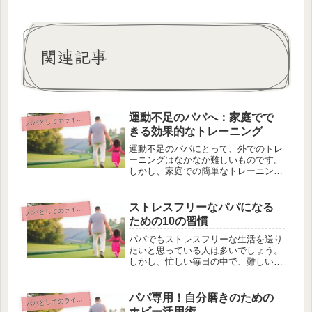
関連記事
運動不足のパパへ：家庭でで
パとしてのライフスタイルとセルフケア
パ
きる効果的なトレーニング
運動不足のパパにとって、外でのトレ
ーニングはなかなか難しいものです。
しかし、家庭での簡単なトレーニング
を取り入れることで、効果的な運動不
足解消が可能です。この記事では、忙
しいパパ向けに家庭でできる効果的な
ストレスフリーなパパになる
パとしてのライフスタイルとセルフケア
パ
トレーニング方法を紹介しています。
ための10の習慣
例...
パパでもストレスフリーな生活を送り
たいと思っている人は多いでしょう。
しかし、忙しい毎日の中で、難しい習
慣を身につけるのはなかなか難しいも
のです。そこで、この記事ではパパに
なるための10の習慣を紹介します。朝
パパ専用！自分磨きのための
パとしてのライフスタイルとセルフケア
パ
の目覚めがスッキリする方法や、仕
ホビー活用術