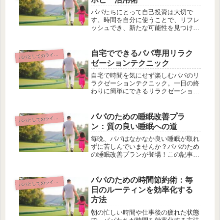
事...
パパたちにとって自己投資は大切で
す。時間を自分に使うことで、リフレ
ッシュでき、新たな可能性を見つける
ことができます。そこで、この記事で
はパパたちの自己投資にピッタリなホ
ビー活用術をご紹介します。読書やア
自宅でできるパパ専用リラク
パとしてのライフスタイルとセルフケア
パ
ウトドアアクティビティなど、心を豊
ゼーションテクニック
かに...
自宅で時間を気にせず楽しむパパのリ
ラクゼーションテクニック。一日の終
わりに簡単にできるリラクゼーション
方法をご紹介します。深呼吸とストレ
ッチで全身をほぐしましょう。さら
に、音楽を活用してストレスを解消す
パパのための睡眠改善プラ
パとしてのライフスタイルとセルフケア
パ
る方法やおいしい食べ物を楽しみなが
ン：質の良い睡眠への道
らリ...
毎晩、パパはなかなか良い睡眠が取れ
ずに苦しんでいませんか？パパのため
の睡眠改善プランが登場！この記事で
は、睡眠の基礎から始め、質の良い睡
眠について深く掘り下げます。パパた
ちは現在の睡眠状況についてどう思っ
パパのための時間節約術：毎
パとしてのライフスタイルとセルフケア
パ
ているのでしょうか？さらに、睡眠習
日のルーティンを効率化する
慣...
方法
朝の忙しい時間や仕事後の疲れた状態