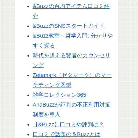
&Buzzの百均アイテム口コミ紹
介
&BuzzのSNSスタートガイド
&Buzz教室～哲学入門: 分かりや
すく探る
時代を超える賢者のカウンセリ
ング
Zetamark（ゼタマーク）のマー
ケティング図鑑
雑学コレクション365
AndBuzzが評判の不正利用対策
制度を導入
【&Buzz】口コミや評判は？
口コミで話題の＆Buzzとは