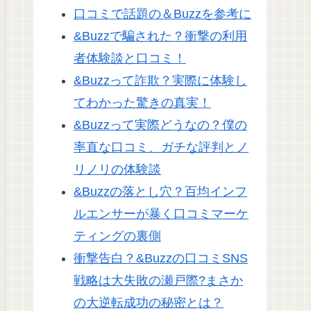
口コミで話題の＆Buzzを参考に
&Buzzで騙された？衝撃の利用
者体験談と口コミ！
&Buzzって詐欺？実際に体験し
てわかった驚きの真実！
&Buzzって実際どうなの？僕の
率直な口コミ、ガチな評判とノ
リノリの体験談
&Buzzの落とし穴？百均インフ
ルエンサーが暴く口コミマーケ
ティングの裏側
衝撃告白？&Buzzの口コミSNS
戦略は大失敗の瀬戸際?まさか
の大逆転成功の秘密とは？