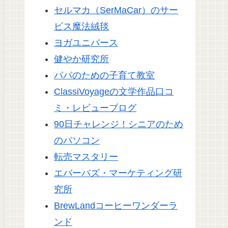
セルマカ（SerMaCar）のサー
ビス魔法絨毯
ヨガユニバース
健やか研究所
パパのための子育て教室
ClassiVoyageの文学作品口コ
ミ・レビューブログ
90日チャレンジ！シニアのため
のパソコン
転売マスタリー
エバーバズ・マーケティング研
究所
BrewLandコーヒーワンダーラ
ンド