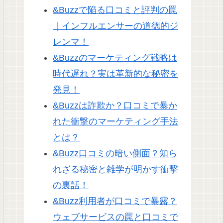
&Buzzで陥る口コミと評判の罠
｜インフルエンサーの道徳的ジ
レンマ！
&Buzzのマーケティング戦略は
時代遅れ？実は革新的な秘密を
発見！
&Buzzは詐欺か？口コミで暴か
れた衝撃のマーケティング手法
とは？
&Buzz口コミの暗い側面？知ら
れざる秘密と雑学が明かす衝撃
の裏話！
&Buzz利用者が口コミで暴露？
ウェブサービスの罠と口コミで