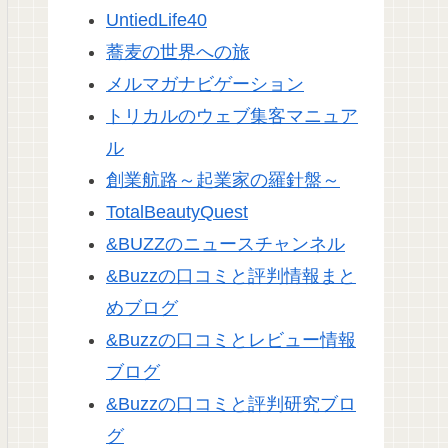
UntiedLife40
蕎麦の世界への旅
メルマガナビゲーション
トリカルのウェブ集客マニュア
ル
創業航路～起業家の羅針盤～
TotalBeautyQuest
&BUZZのニュースチャンネル
&Buzzの口コミと評判情報まと
めブログ
&Buzzの口コミとレビュー情報
ブログ
&Buzzの口コミと評判研究ブロ
グ