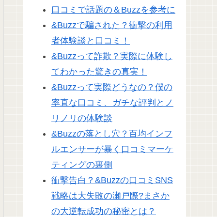
口コミで話題の＆Buzzを参考に
&Buzzで騙された？衝撃の利用
者体験談と口コミ！
&Buzzって詐欺？実際に体験し
てわかった驚きの真実！
&Buzzって実際どうなの？僕の
率直な口コミ、ガチな評判とノ
リノリの体験談
&Buzzの落とし穴？百均インフ
ルエンサーが暴く口コミマーケ
ティングの裏側
衝撃告白？&Buzzの口コミSNS
戦略は大失敗の瀬戸際?まさか
の大逆転成功の秘密とは？