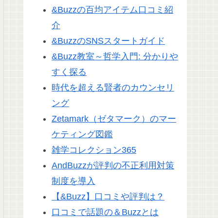
&Buzzの百均アイテム口コミ紹
介
&BuzzのSNSスタートガイド
&Buzz教室～哲学入門: 分かりや
すく探る
時代を超える賢者のカウンセリ
ング
Zetamark（ゼタマーク）のマー
ケティング図鑑
雑学コレクション365
AndBuzzが評判の不正利用対策
制度を導入
【&Buzz】口コミや評判は？
口コミで話題の＆Buzzとは