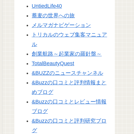
UntiedLife40
蕎麦の世界への旅
メルマガナビゲーション
トリカルのウェブ集客マニュア
ル
創業航路～起業家の羅針盤～
TotalBeautyQuest
&BUZZのニュースチャンネル
&Buzzの口コミと評判情報まと
めブログ
&Buzzの口コミとレビュー情報
ブログ
&Buzzの口コミと評判研究ブロ
グ