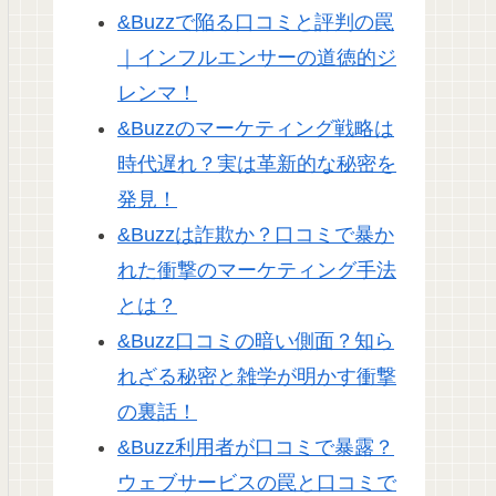
&Buzzで陥る口コミと評判の罠
｜インフルエンサーの道徳的ジ
レンマ！
&Buzzのマーケティング戦略は
時代遅れ？実は革新的な秘密を
発見！
&Buzzは詐欺か？口コミで暴か
れた衝撃のマーケティング手法
とは？
&Buzz口コミの暗い側面？知ら
れざる秘密と雑学が明かす衝撃
の裏話！
&Buzz利用者が口コミで暴露？
ウェブサービスの罠と口コミで