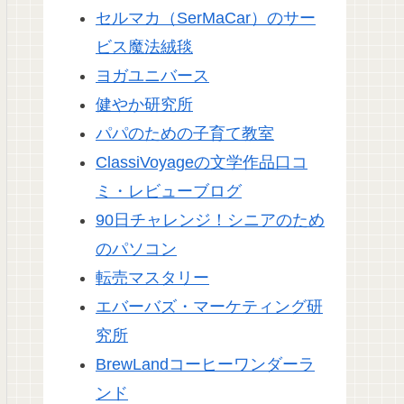
セルマカ（SerMaCar）のサー
ビス魔法絨毯
ヨガユニバース
健やか研究所
パパのための子育て教室
ClassiVoyageの文学作品口コ
ミ・レビューブログ
90日チャレンジ！シニアのため
のパソコン
転売マスタリー
エバーバズ・マーケティング研
究所
BrewLandコーヒーワンダーラ
ンド